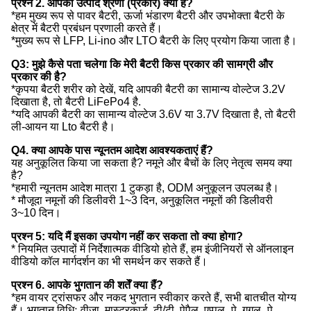
प्रश्न 2. आपकी उत्पाद श्रेणी (प्रकार) क्या है?
*हम मुख्य रूप से पावर बैटरी, ऊर्जा भंडारण बैटरी और उपभोक्ता बैटरी के
क्षेत्र में बैटरी प्रबंधन प्रणाली करते हैं।
*मुख्य रूप से LFP, Li-ino और LTO बैटरी के लिए प्रयोग किया जाता है।
Q3: मुझे कैसे पता चलेगा कि मेरी बैटरी किस प्रकार की सामग्री और
प्रकार की है?
*कृपया बैटरी शरीर को देखें, यदि आपकी बैटरी का सामान्य वोल्टेज 3.2V
दिखाता है, तो बैटरी LiFePo4 है.
*यदि आपकी बैटरी का सामान्य वोल्टेज 3.6V या 3.7V दिखाता है, तो बैटरी
ली-आयन या Lto बैटरी है।
Q4. क्या आपके पास न्यूनतम आदेश आवश्यकताएं हैं?
यह अनुकूलित किया जा सकता है? नमूने और बैचों के लिए नेतृत्व समय क्या
है?
*हमारी न्यूनतम आदेश मात्रा 1 टुकड़ा है, ODM अनुकूलन उपलब्ध है।
* मौजूदा नमूनों की डिलीवरी 1~3 दिन, अनुकूलित नमूनों की डिलीवरी
3~10 दिन।
प्रश्न 5: यदि मैं इसका उपयोग नहीं कर सकता तो क्या होगा?
* नियमित उत्पादों में निर्देशात्मक वीडियो होते हैं, हम इंजीनियरों से ऑनलाइन
वीडियो कॉल मार्गदर्शन का भी समर्थन कर सकते हैं।
प्रश्न 6. आपके भुगतान की शर्तें क्या हैं?
*हम वायर ट्रांसफर और नकद भुगतान स्वीकार करते हैं, सभी बातचीत योग्य
हैं। भुगतान विधिः वीजा, मास्टरकार्ड, टी/टी, पेपैल, एप्पल_पे, गुगल_पे,