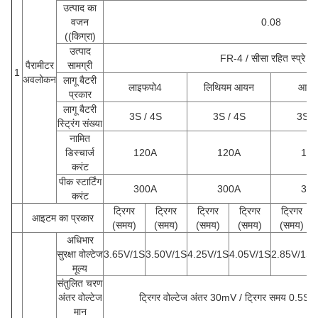
उत्पाद का
वजन
0.08
((किग्रा)
उत्पाद
FR-4 / सीसा रहित स्प्रे टि
पैरामीटर
सामग्री
1
अवलोकन
लागू बैटरी
लाइफपो4
लिथियम आयन
आईट
प्रकार
लागू बैटरी
3S / 4S
3S / 4S
3S /
स्ट्रिंग संख्या
नामित
डिस्चार्ज
120A
120A
12
करंट
पीक स्टार्टिंग
300A
300A
30
करंट
ट्रिगर
ट्रिगर
ट्रिगर
ट्रिगर
ट्रिगर
आइटम का प्रकार
(समय)
(समय)
(समय)
(समय)
(समय)
अधिभार
सुरक्षा वोल्टेज
3.65V/1S
3.50V/1S
4.25V/1S
4.05V/1S
2.85V/1S
मूल्य
संतुलित चरण
अंतर वोल्टेज
ट्रिगर वोल्टेज अंतर 30mV / ट्रिगर समय 0.5S 
मान