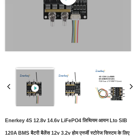
Enerkey 4S 12.8v 14.6v LiFePO4 लिथियम आयन Lto SIB
120A BMS बैटरी बैलेंस 12v 3.2v होम एनर्जी स्टोरेज सिस्टम के लिए