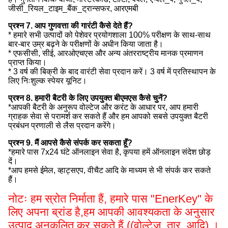
जीसी_रियल_टाइम_बैंक_ट्रान्सफर, आरएमबी
प्रश्न 7. आप गुणवत्ता की गारंटी कैसे देते हैं?
* हमारे सभी उत्पादों को पेशेवर प्रयोगशाला 100% परीक्षण के साथ-साथ
बार-बार उम्र बढ़ने के परीक्षणों के अधीन किया जाता है।
* एफसीसी, सीई, आरओएचएस और अन्य अंतरराष्ट्रीय मानक प्रमाणन
प्राप्त किया।
* 3 वर्ष की बिक्री के बाद वारंटी सेवा प्रदान करें। 3 वर्ष में प्रतिस्थापन के
लिए निःशुल्क स्पेयर यूनिट।
प्रश्न 8. हमारी बैटरी के लिए उपयुक्त बीएमएस कैसे चुनें?
*आपकी बैटरी के अनुरूप वोल्टेज और करंट के आधार पर, आप हमारी
ग्राहक सेवा से परामर्श कर सकते हैं और हम आपको सबसे उपयुक्त बैटरी
प्रबंधन प्रणाली से लैस प्रदान करेंगे।
प्रश्न 9. मैं आपसे कैसे संपर्क कर सकता हूँ?
*हमारे पास 7x24 घंटे ऑनलाइन सेवा है, कृपया हमें ऑनलाइन संदेश छोड़
दें।
*आप हमसे ईमेल, व्हाट्सएप, वीचैट आदि के माध्यम से भी संपर्क कर सकते
हैं।
नोटः हम स्रोत निर्माता हैं, हमारे पास "EnerKey" के
लिए अपना ब्रांड है,
हम आपकी आवश्यकता के अनुसार
उत्पाद अनुकूलित कर सकते हैं ((वोल्टेज, तार, आदि) ।