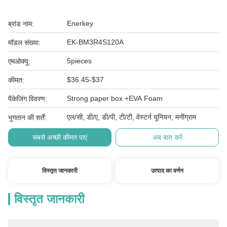
Enerkey
ब्रांड नाम:
EK-BM3R4S120A
मॉडल संख्या:
5pieces
एमओक्यू:
$36.45-$37
कीमत:
Strong paper box +EVA Foam
पैकेजिंग विवरण:
एल/सी, डी/ए, डी/पी, टी/टी, वेस्टर्न यूनियन, मनीग्राम
भुगतान की शर्तें:
सबसे अच्छी कीमत पाएं
अब बात करें
विस्तृत जानकारी
उत्पाद का वर्णन
विस्तृत जानकारी