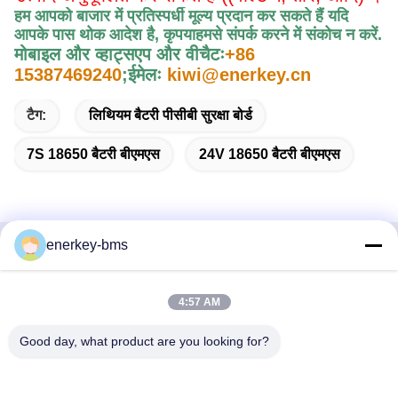
हम आपको बाजार में प्रतिस्पर्धी मूल्य प्रदान कर सकते हैं यदि
आपके पास थोक आदेश है, कृपया
हमसे संपर्क करने में संकोच न करें
.
मोबाइल और व्हाट्सएप और वीचैटः
+86
15387469240
;
ईमेलः
kiwi@enerkey.cn
टैग:
लिथियम बैटरी पीसीबी सुरक्षा बोर्ड
7S 18650 बैटरी बीएमएस
24V 18650 बैटरी बीएमएस
enerkey-bms
त्वरित संपर्क
4:57 AM
पता
क्षेत्र ए, 9वीं मंजिल, भवन जी, गुआंचेंग कम कार्बन औद्योगिक पार्क, शांगकुन
Good day, what product are you looking for?
समुदाय, गुआंगमिंग स्ट्रीट, गुआंगमिंग जिला, शेन्ज़ेन, चीन, 518106
टेलीफोन