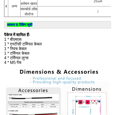
25uA
वर्तमान खपत
4
अन्य
मदरबोर्ड लॉक
/
वोल्टेज
आकार $ पैकिंग सूची
पैकेज में शामिल हैंः
1 * बीएमएस
1 * एनटीसी टर्मिनल केबल
1 * स्विच केबल
1 * टर्मिनल केबल
4 * टर्मिनल लुग्स
4 * M5 पेंच