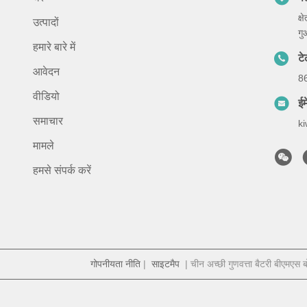
क्
उत्पादों
गु
हमारे बारे में
ट
आवेदन
8
वीडियो
ईम
समाचार
k
मामले
हमसे संपर्क करें
गोपनीयता नीति
|
साइटमैप
| चीन अच्छी गुणवत्ता बैटरी बीएमए