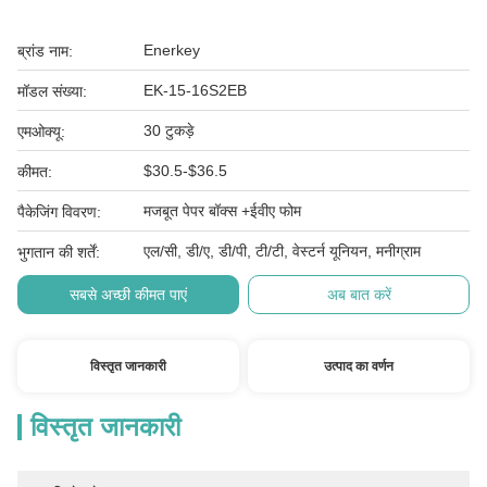
Enerkey
ब्रांड नाम:
EK-15-16S2EB
मॉडल संख्या:
30 टुकड़े
एमओक्यू:
$30.5-$36.5
कीमत:
मजबूत पेपर बॉक्स +ईवीए फोम
पैकेजिंग विवरण:
एल/सी, डी/ए, डी/पी, टी/टी, वेस्टर्न यूनियन, मनीग्राम
भुगतान की शर्तें:
सबसे अच्छी कीमत पाएं
अब बात करें
विस्तृत जानकारी
उत्पाद का वर्णन
विस्तृत जानकारी