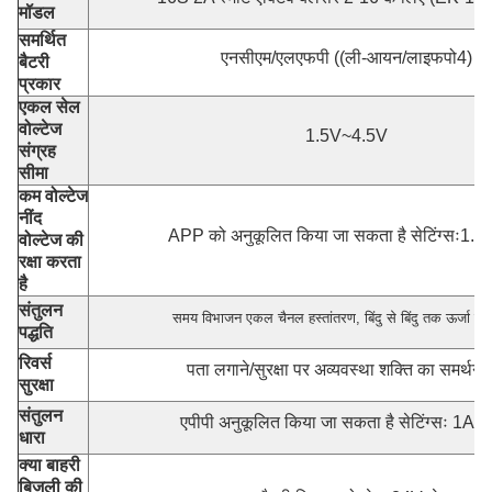
मॉडल
समर्थित
एनसीएम/एलएफपी ((ली-आयन/लाइफपो4)
बैटरी
प्रकार
एकल सेल
वोल्टेज
1.5V~4.5V
संग्रह
सीमा
कम वोल्टेज
नींद
APP को अनुकूलित किया जा सकता है सेटिंग्सः1.5
वोल्टेज की
रक्षा करता
है
संतुलन
समय विभाजन एकल चैनल हस्तांतरण, बिंदु से बिंदु तक ऊर्जा हस्
पद्धति
रिवर्स
पता लगाने/सुरक्षा पर अव्यवस्था शक्ति का समर्थन क
सुरक्षा
संतुलन
एपीपी अनुकूलित किया जा सकता है सेटिंग्सः 1A 
धारा
क्या बाहरी
बिजली की