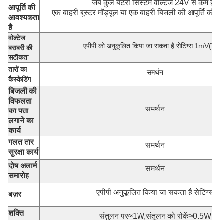
जब कुल बैटरी सिस्टम वोल्टेज 24V से कम हो,
आपूर्ति की
एक बाहरी बूस्टर मॉड्यूल या एक बाहरी बिजली की आपूर्ति की
आवश्यकता
है
वोल्टेज
एपीपी को अनुकूलित किया जा सकता है सेटिंग्स:1mV(T
बराबरी की
सटीकता
तारों का
समर्थन
कैस्केडिंग
बिजली की
विफलता
समर्थन
का पता
लगाने का
कार्य
गलत तार
समर्थन
सुरक्षा कार्य
दोष अलार्म
समर्थन
समारोह
एपीपी अनुकूलित किया जा सकता है सेटिंग्स
बज़र
शक्ति
संतुलन पर≈1W,संतुलन को रोकें≈0.5W