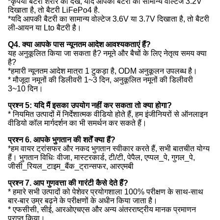
*कृपया बैटरी शरीर को देखें, यदि आपकी बैटरी का सामान्य वोल्टेज 3.2V
दिखाता है, तो बैटरी LiFePo4 है.
*यदि आपकी बैटरी का सामान्य वोल्टेज 3.6V या 3.7V दिखाता है, तो बैटरी
ली-आयन या Lto बैटरी है।
Q4. क्या आपके पास न्यूनतम आदेश आवश्यकताएं हैं?
यह अनुकूलित किया जा सकता है? नमूने और बैचों के लिए नेतृत्व समय क्या
है?
*हमारी न्यूनतम आदेश मात्रा 1 टुकड़ा है, ODM अनुकूलन उपलब्ध है।
* मौजूदा नमूनों की डिलीवरी 1~3 दिन, अनुकूलित नमूनों की डिलीवरी
3~10 दिन।
प्रश्न 5: यदि मैं इसका उपयोग नहीं कर सकता तो क्या होगा?
* नियमित उत्पादों में निर्देशात्मक वीडियो होते हैं, हम इंजीनियरों से ऑनलाइन
वीडियो कॉल मार्गदर्शन का भी समर्थन कर सकते हैं।
प्रश्न 6. आपके भुगतान की शर्तें क्या हैं?
*हम वायर ट्रांसफर और नकद भुगतान स्वीकार करते हैं, सभी बातचीत योग्य
हैं। भुगतान विधिः वीजा, मास्टरकार्ड, टी/टी, पेपैल, एप्पल_पे, गुगल_पे,
जीसी_रियल_टाइम_बैंक_ट्रान्सफर, आरएमबी
प्रश्न 7. आप गुणवत्ता की गारंटी कैसे देते हैं?
* हमारे सभी उत्पादों को पेशेवर प्रयोगशाला 100% परीक्षण के साथ-साथ
बार-बार उम्र बढ़ने के परीक्षणों के अधीन किया जाता है।
* एफसीसी, सीई, आरओएचएस और अन्य अंतरराष्ट्रीय मानक प्रमाणन
प्राप्त किया।