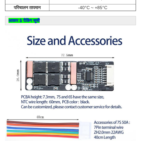
परिचालन तापमान
-40°C ~ +85°C
आकार $ पैकिंग सूची