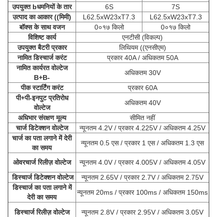
उपयुक्त
b
धमनियों के तार
6S
7S
उत्पाद का आकार ((मिमी)
L62.5xW23xT7.3
L62.5xW23xT7.3
बॉक्स के साथ वजन
0०१७ किलो
0०१७ किलो
विशिष्ट कार्य
एनटीसी (विकल्प)
उपयुक्त बैटरी प्रकार
लिथियम ((एनसीएम)
नामित डिस्चार्ज करंट
प्रकार 40A / अधिकतम 50A
नामित कार्यरत वोल्टेज
अधिकतम 30V
B+B-
पीक स्टार्टिंग करंट
प्रकार 60A
पी+पी-इनपुट प्रतिरोध
अधिकतम 40V
वोल्टेज
अधिभार संरक्षण मूल्य
सीमित नहीं
चार्ज डिटेक्शन वोल्टेज
न्यूनतम 4.2V / प्रकार 4.225V / अधिकतम 4.25V
चार्ज का पता लगाने में देरी
न्यूनतम 0.5 एस / प्रकार 1 एस / अधिकतम 1.3 एस
का समय
ओवरचार्ज रिलीज़ वोल्टेज
न्यूनतम 4.0V / प्रकार 4.005V / अधिकतम 4.05V
डिस्चार्ज डिटेक्शन वोल्टेज
न्यूनतम 2.65V / प्रकार 2.7V / अधिकतम 2.75V
डिस्चार्ज का पता लगाने में
न्यूनतम 20ms / प्रकार 100ms / अधिकतम 150ms
देरी का समय
डिस्चार्ज रिलीज़ वोल्टेज
न्यूनतम 2.8V / प्रकार 2.95V / अधिकतम 3.05V