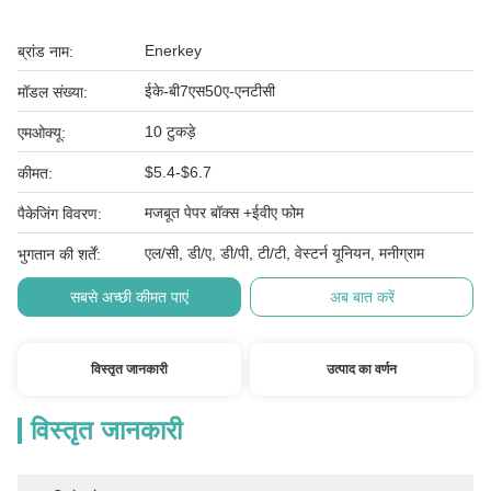
Enerkey
ब्रांड नाम:
ईके-बी7एस50ए-एनटीसी
मॉडल संख्या:
10 टुकड़े
एमओक्यू:
$5.4-$6.7
कीमत:
मजबूत पेपर बॉक्स +ईवीए फोम
पैकेजिंग विवरण:
एल/सी, डी/ए, डी/पी, टी/टी, वेस्टर्न यूनियन, मनीग्राम
भुगतान की शर्तें:
सबसे अच्छी कीमत पाएं
अब बात करें
विस्तृत जानकारी
उत्पाद का वर्णन
विस्तृत जानकारी