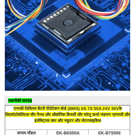
तकनीकी मापदंड
एनरकी लिथियम बैटरी पी
रोटेशन बोर्ड (
BMS) 6S 7S 50A 24V 36V
के
लिए
फोटोवोल्टिक सौर पैनल और औद्योगिक बिजली और घरेलू ऊर्जा भंडारण प्रणाली और
इलेक्ट्रिक कार और स्कूटर और मोटरसाइकिल
उत्पाद मॉडल
EK-B6S50A
EK-B7
S5
0ए