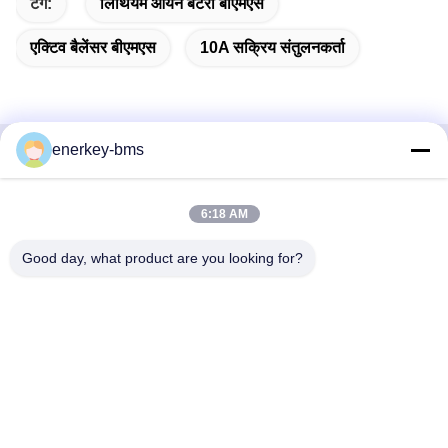
टैग:
लिथियम आयन बैटरी बीएमएस
एक्टिव बैलेंसर बीएमएस
10A सक्रिय संतुलनकर्ता
enerkey-bms
त्वरित संपर्क
6:18 AM
पता
क्षेत्र ए, 9वीं मंजिल, भवन जी, गुआंचेंग कम कार्बन औद्योगिक पार्क, शांगकुन
Good day, what product are you looking for?
समुदाय, गुआंगमिंग स्ट्रीट, गुआंगमिंग जिला, शेन्ज़ेन, चीन, 518106
टेलीफोन
86--15387469240
ईमेल
kiwi@enerkey.cn