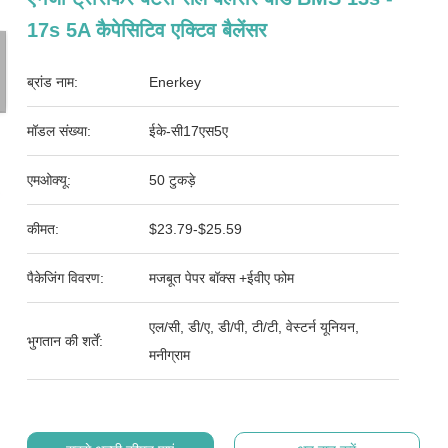
17s 5A कैपेसिटिव एक्टिव बैलेंसर
ब्रांड नाम:
Enerkey
मॉडल संख्या:
ईके-सी17एस5ए
एमओक्यू:
50 टुकड़े
कीमत:
$23.79-$25.59
पैकेजिंग विवरण:
मजबूत पेपर बॉक्स +ईवीए फोम
एल/सी, डी/ए, डी/पी, टी/टी, वेस्टर्न यूनियन,
भुगतान की शर्तें:
मनीग्राम