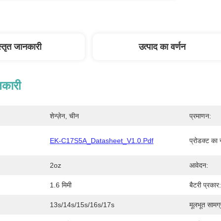
स्तृत जानकारी
उत्पाद का वर्णन
नकारी
शेन्ज़ेन, चीन
प्रमाणन:
EK-C17S5A_Datasheet_V1.0.pdf
प्रोडक्ट का 
2oz
आवेदन:
1.6 मिमी
बैटरी प्रकार:
13s/14s/15s/16s/17s
मूलभूत सामग्