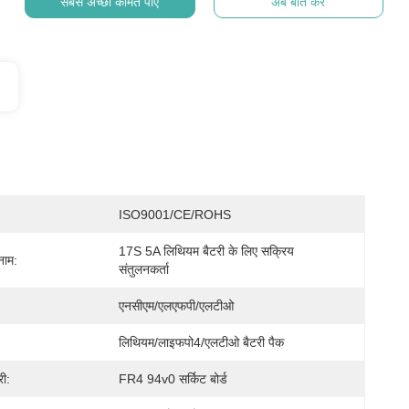
सबसे अच्छी कीमत पाएं
अब बात करें
ISO9001/CE/ROHS
17S 5A लिथियम बैटरी के लिए सक्रिय 
नाम:
संतुलनकर्ता
एनसीएम/एलएफपी/एलटीओ
लिथियम/लाइफपो4/एलटीओ बैटरी पैक
री:
FR4 94v0 सर्किट बोर्ड